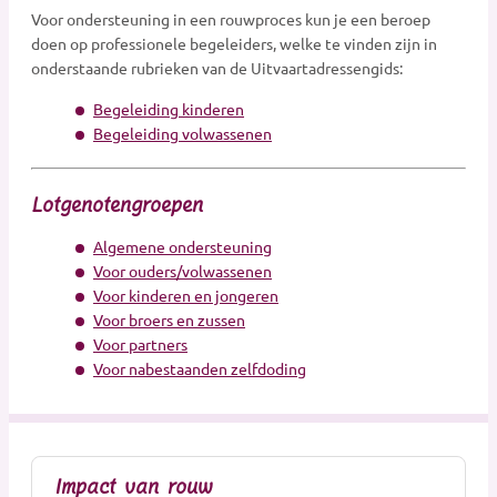
Voor ondersteuning in een rouwproces kun je een beroep
Dragers
doen op professionele begeleiders, welke te vinden zijn in
Erfenis en belasting
onderstaande rubrieken van de Uitvaartadressengids:
Gedenkobjecten
Begeleiding kinderen
Gedenkplaatsen
Begeleiding volwassenen
Gedenksieraden
Gedenktekens
Lotgenotengroepen
Glasobjecten
Algemene ondersteuning
Goede doelen
Voor ouders/volwassenen
Grafkunst
Voor kinderen en jongeren
Grafmonumenten
Voor broers en zussen
Groene uitvaart
Voor partners
Voor nabestaanden zelfdoding
Hospice
Kaarsen
Kinderen Uitvaartverzorging
Kinderen Urnen
Impact van rouw
Mediators