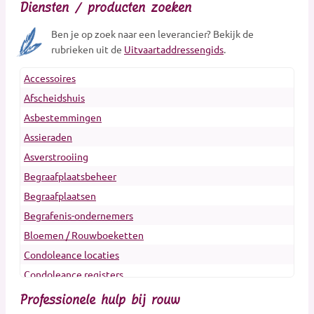
Diensten / producten zoeken
Ben je op zoek naar een leverancier? Bekijk de
rubrieken uit de
Uitvaartaddressengids
.
Accessoires
Afscheidshuis
Asbestemmingen
Assieraden
Asverstrooiing
Begraafplaatsbeheer
Begraafplaatsen
Begrafenis-ondernemers
Bloemen / Rouwboeketten
Condoleance locaties
Condoleance registers
Crematoria
Professionele hulp bij rouw
Dieren Urnen