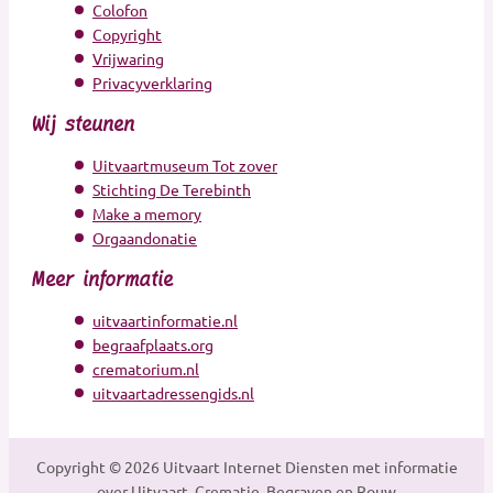
Colofon
Copyright
Vrijwaring
Privacyverklaring
Wij steunen
Uitvaartmuseum Tot zover
Stichting De Terebinth
Make a memory
Orgaandonatie
Meer informatie
uitvaartinformatie.nl
begraafplaats.org
crematorium.nl
uitvaartadressengids.nl
Copyright © 2026 Uitvaart Internet Diensten met informatie
over Uitvaart, Crematie, Begraven en Rouw