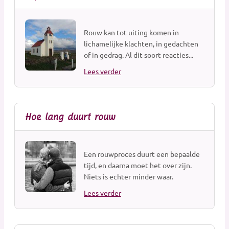
Muzikanten / Uitvaartmuziek
Nabestaandenzorg
Rouw kan tot uiting komen in
Nalatenschaps afwikkeling
lichamelijke klachten, in gedachten
of in gedrag. Al dit soort reacties...
Natuurbegraafplaatsen
Natuursteen
Lees verder
Opleidingen
Opzegdiensten
Overlijdensberichten
Hoe lang duurt rouw
Repatriëring
Ritueelbegeleiding
Een rouwproces duurt een bepaalde
Rouw- en verliesbegeleiding kinderen
tijd, en daarna moet het over zijn.
Rouw- en verliesbegeleiding volwassenen
Niets is echter minder waar.
Rouwcentra
Lees verder
Rouwkaarten
Rouwvervoer
Sociale media en PC