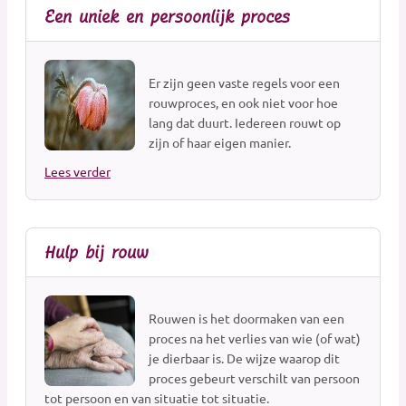
Een uniek en persoonlijk proces
Sprekers(hulp) bij uitvaart
Toeleveranciers
Uitvaartbegeleiding
Er zijn geen vaste regels voor een
Uitvaartcentra
rouwproces, en ook niet voor hoe
lang dat duurt. Iedereen rouwt op
Uitvaartkisten
zijn of haar eigen manier.
Uitvaartmuziek
Lees verder
Uitvaartverenigingen
Uitvaartverzekeringen
Uitvaartverzorging
Hulp bij rouw
Uitvaartwinkel
Urnen
Vergelijkingswebsites
Rouwen is het doormaken van een
Verzekeringen overlijdensrisico
proces na het verlies van wie (of wat)
Voorlichting
je dierbaar is. De wijze waarop dit
proces gebeurt verschilt van persoon
Wensenregistratie
tot persoon en van situatie tot situatie.
Fotografie