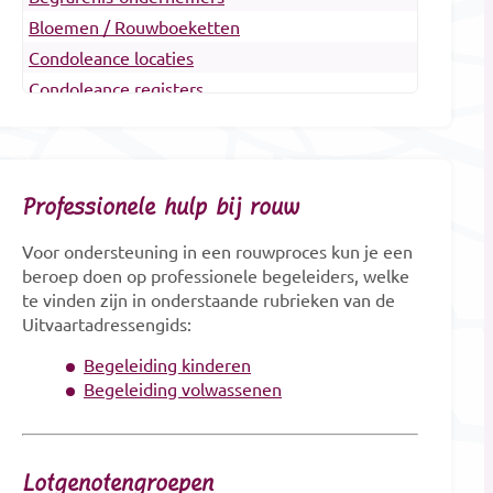
Bloemen / Rouwboeketten
Condoleance locaties
Condoleance registers
Crematoria
Dieren Urnen
Dragers
Professionele hulp bij rouw
Erfenis en belasting
Gedenkobjecten
Voor ondersteuning in een rouwproces kun je een
Gedenkplaatsen
beroep doen op professionele begeleiders, welke
te vinden zijn in onderstaande rubrieken van de
Gedenksieraden
Uitvaartadressengids:
Gedenktekens
Begeleiding kinderen
Glasobjecten
Begeleiding volwassenen
Goede doelen
Grafkunst
Grafmonumenten
Lotgenotengroepen
Groene uitvaart