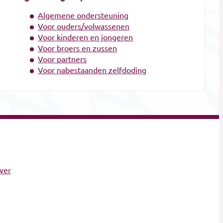
Hospice
Algemene ondersteuning
Kaarsen
Voor ouders/volwassenen
Voor kinderen en jongeren
Kinderen Uitvaartverzorging
Voor broers en zussen
Kinderen Urnen
Voor partners
Mediators
Voor nabestaanden zelfdoding
Muzikanten / Uitvaartmuziek
Nabestaandenzorg
Nalatenschaps afwikkeling
Natuurbegraafplaatsen
Natuursteen
Opleidingen
Opzegdiensten
ver
Overlijdensberichten
Repatriëring
Ritueelbegeleiding
Rouw- en verliesbegeleiding kinderen